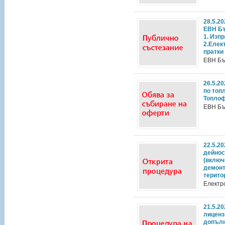
28.5.2
ЕВН Бъ
1. Изп
2.Елек
пратки
ЕВН Бъ
26.5.2
по топ
Топлоф
ЕВН Бъ
22.5.2
дейнос
(включ
демонт
терито
Електр
21.5.2
лиценз
допълн