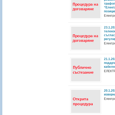
трафоп
“Елект
позици
Електр
23.1.2
телеко
съглас
регули
Електр
21.1.2
поддръ
кабелн
ЕЛЕКТ
20.1.2
изворн
Електр