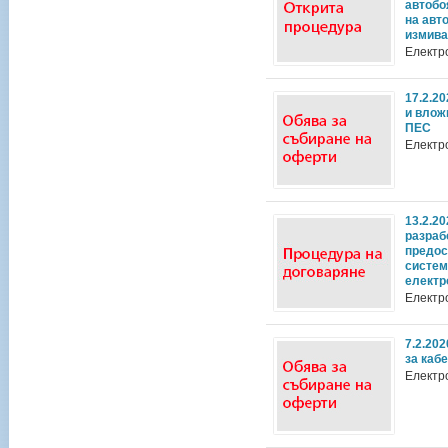
автобо
на авт
измиван
Електр
17.2.2
и влож
ПЕС
Електр
13.2.2
разраб
предос
систем
електр
Електр
7.2.20
за каб
Електр