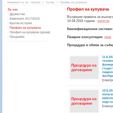
Намирате се тук
Начало
>
За нас
>
Профил на купувача
Профил на купувача
За нас
Дружества
Вътрешни правила за възлага
Кампания 2017/2018
14.04.2016 година -
изтегли
.
Кратка история
Профил на купувача
Квалификационни системи
Профил на купувача (архив)
Продажби
Пазарни консултации:
линк
Процедури и обяви за съби
11.6.2
технич
функци
същест
лиценз
docPip
Електр
10.6.2
полага
кабелн
подста
Електр