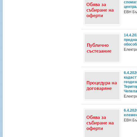
спомаг
центра
ЕВН Бъ
14.4.2
предна
обособ
Електр
6.4.20
кадаст
геодез
Терито
Чепела
Електр
6.4.20
елемен
ЕВН Бъ