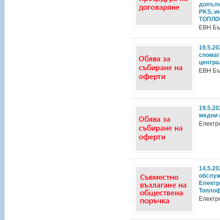
допълн
PKS, и
ТОПЛ
ЕВН Бъ
19.5.2
спомаг
центра
ЕВН Бъ
19.5.2
медни 
Електр
14.5.2
обслуж
Електр
Топло
Електр