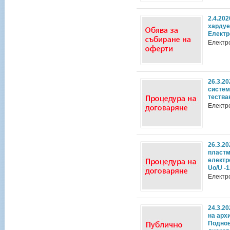
2.4.20
хардуе
Електр
Електр
26.3.2
систем
тества
Електр
26.3.2
пластм
електр
Uo/U -1
Електр
24.3.2
на арх
Поднов