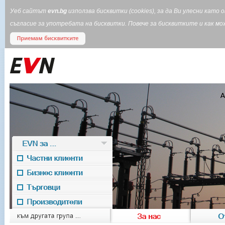
Уеб сайтът
evn.bg
използва бисквитки (cookies), за да Ви улесни кат
съгласие за употребата на бисквитки. Повече за бисквитките и как 
EVN за ...
Частни клиенти
Бизнес клиенти
Търговци
Производители
EVN for
към другата група ...
За нас
О