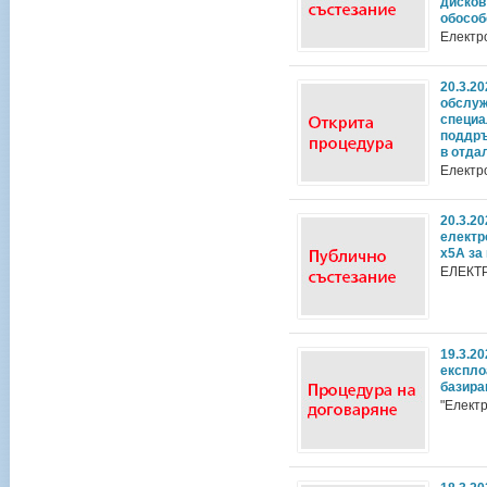
дисков
обособ
Електр
20.3.2
обслуж
специа
поддръ
в отда
Електр
20.3.2
електр
х5А за
ЕЛЕКТ
19.3.2
експло
базира
"Елект