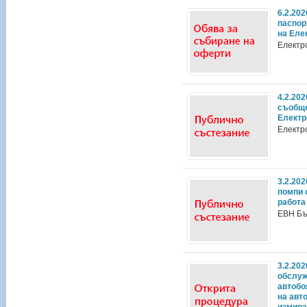
6.2.20
паспор
на Еле
Електр
4.2.20
съобще
Електр
Електр
3.2.20
помпи 
работа
ЕВН Бъ
3.2.202
обслуж
автобо
на авт