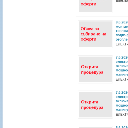
Електр
8.6.20
монтаж
топлои
подвър
отопле
ЕЛЕКТ
7.6.20
електр
включв
мощнос
манип
ЕЛЕКТ
7.6.20
електр
включв
мощнос
манип
ЕЛЕКТ
5.6.20