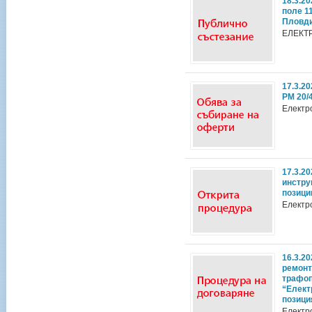
18.3.2
поле 11
Пловд
ЕЛЕКТ
17.3.2
РМ 20/
Електр
17.3.2
инстру
позици
Електр
16.3.2
ремонт
трафоп
“Елект
позици
Електр