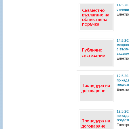
14.5.2
силови
Електр
14.5.2
мощнос
с възм
задвиж
Електр
12.5.2
по кад
геодез
Електр
12.5.2
по кад
геодез
Електр