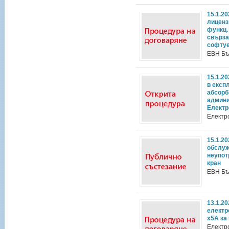
15.1.2
лиценз
функц.
свързан
софтуе
ЕВН Бъ
15.1.2
в експ
абсорб
админи
Електр
Електр
15.1.2
обслуж
неупот
кран
ЕВН Бъ
13.1.2
електр
х5А за
Електр