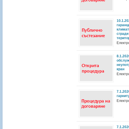
10.1.2
гаранц
климат
сгради
терито
Електр
8.1.20
обслуж
неупот
кран
Електр
7.1.20
гарниту
Електр
7.1.20