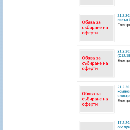
21.2.2
пясък 
Електр
21.2.2
(С12/1
Електр
21.2.2
композ
електр
Електр
17.2.20
обслуж