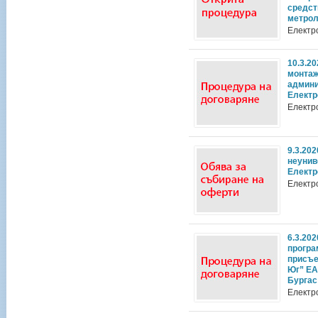
средст
метрол
Електр
10.3.2
монтаж
админи
Електр
Електр
9.3.20
неунив
Електр
Електр
6.3.20
програ
присъе
Юг” ЕАД
Бургас
Електр