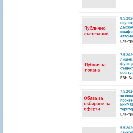
8.5.20
неупот
държач
шкафов
автом
Електр
7.5.20
лиценз
функци
същест
софтуе
ЕВН Бъ
7.5.20
за скла
произв
КККР 5
терито
Електр
5.5.20
двуком