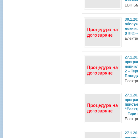
измиван
ЕВН Бъ
30.1.2
обслуж
леки и
(ППС) 
Електр
27.1.2
програ
нови к
2 – Те
Пловди
Електр
27.1.2
програ
присъе
“Елект
– Тери
Електр
27.1.2
ремонт