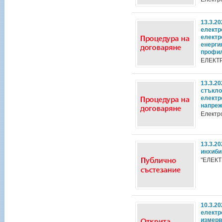
13.3.2
електр
електр
енерги
профи
ЕЛЕКТ
13.3.2
стъкло
електр
напре
Електр
13.3.2
инхиби
"ЕЛЕК
10.3.2
електр
измерв