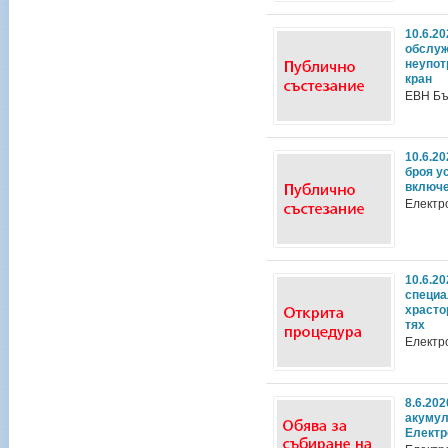
10.6.2
обслуж
неупот
кран
ЕВН Бъ
10.6.2
броя у
включе
Електр
10.6.2
специа
храсто
тях
Електр
8.6.20
акумул
Електр