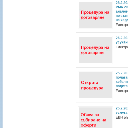
28.2.2
PMR си
аналог
по стан
на хар
Електр
26.2.2
усукан
Електр
25.2.2
полага
кабелн
подста
Електр
25.2.2
услуга
ЕВН Бъ