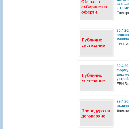
за въз
– 13 м
Електр
30.4.2
пликов
машина
ЕВН Бъ
30.4.2
формул
докуме
устрой
ЕВН Бъ
29.4.2
въздуш
Електр