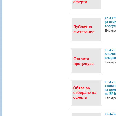
24.4.2
разшир
телеуп
Електр
16.4.2
обновя
комуни
Електр
15.4.20
технич
за адм
на ЕР Ю
Електр
14.4.2