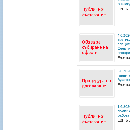
bus мо
ЕВН Б
4.6.20
третир
специф
Електр
площад
Електр
3.6.20
гарниту
Адапт
Електр
1.6.20
помпи 
работа
ЕВН Б