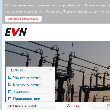
Уеб сайтът
evn.bg
използва бисквитки (cookies), за да Ви улесни кат
съгласие за употребата на бисквитки. Повече за бисквитките и как 
EVN за ...
Частни клиенти
Бизнес клиенти
Търговци
Производители
EVN for
към другата група ...
За нас
О