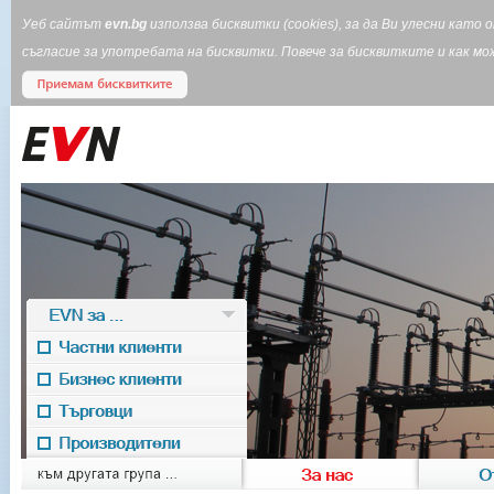
Уеб сайтът
evn.bg
използва бисквитки (cookies), за да Ви улесни кат
съгласие за употребата на бисквитки. Повече за бисквитките и как 
EVN за ...
Частни клиенти
Бизнес клиенти
Търговци
Производители
EVN for
към другата група ...
За нас
О