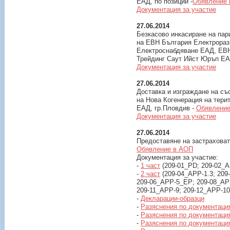
ЕАД, по позиции -
Обявление
Документация за участие
27.06.2014
Безкасово инкасиране на пари
на ЕВН България Електрора
Електроснабдяване ЕАД, ЕВ
Трейдинг Саут Ийст Юръп ЕАД
Документация за участие
27.06.2014
Доставка и изграждане на съ
на Нова Когенерация на тери
ЕАД, гр.Пловдив -
Обявление
Документация за участие
27.06.2014
Предоставяне на застраховат
Обявление в АОП
Документация за участие:
-
1 част
(209-01_PD; 209-02_A
-
2 част
(209-04_APP-1.3; 209-
209-06_APP-5_EP; 209-08_APP
209-11_APP-9; 209-12_APP-10;
-
Декларации-образци
-
Разяснения по документаци
-
Разяснения по документаци
-
Разяснения по документаци