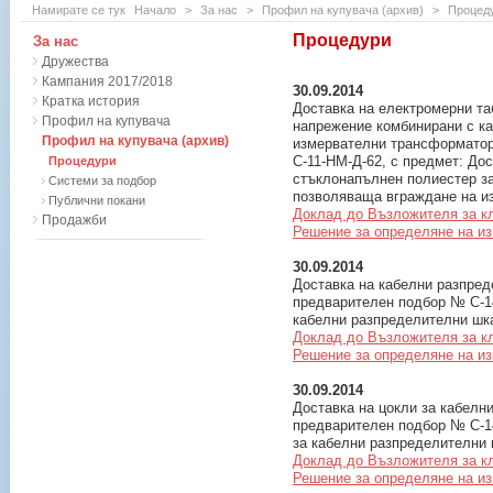
Намирате се тук
Начало
>
За нас
>
Профил на купувача (архив)
>
Процед
Процедури
За нас
Дружества
Кампания 2017/2018
30.09.2014
Кратка история
Доставка на електромерни та
Профил на купувача
напрежение комбинирани с к
Профил на купувача (архив)
измервателни трансформатор
С-11-HM-Д-62, с предмет: Дос
Процедури
стъклонапълнен полиестер за
Системи за подбор
позволяваща вграждане на и
Публични покани
Доклад до Възложителя за к
Продажби
Решение за определяне на и
30.09.2014
Доставка на кабелни разпред
предварителен подбор № С-14
кабелни разпределителни ш
Доклад до Възложителя за к
Решение за определяне на и
30.09.2014
Доставка на цокли за кабелн
предварителен подбор № С-14
за кабелни разпределителни
Доклад до Възложителя за к
Решение за определяне на и