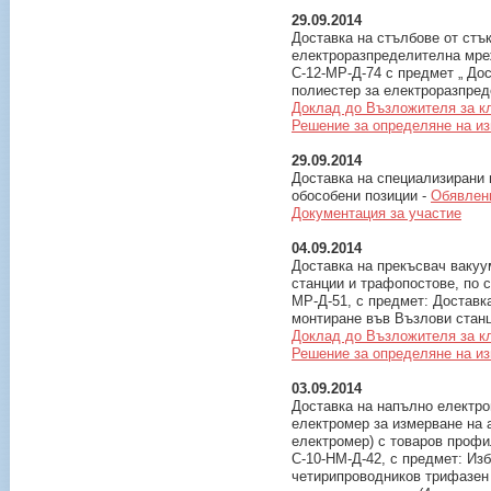
29.09.2014
Доставка на стълбове от стъ
електроразпределителна мре
С-12-МР-Д-74 с предмет „ До
полиестер за електроразпред
Доклад до Възложителя за к
Решение за определяне на и
29.09.2014
Доставка на специализирани 
обособени позиции -
Обявлен
Документация за участие
04.09.2014
Доставка на прекъсвач вакуу
станции и трафопостове, по 
МР-Д-51, с предмет: Доставк
монтиране във Възлови стан
Доклад до Възложителя за к
Решение за определяне на и
03.09.2014
Доставка на напълно електр
електромер за измерване на а
електромер) с товаров профи
С-10-НМ-Д-42, с предмет: Из
четирипроводников трифазен 