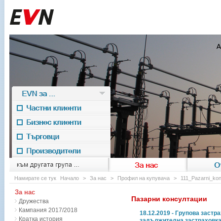
EVN за ...
Частни клиенти
Бизнес клиенти
Търговци
Производители
EVN for
към другата група ...
За нас
О
Намирате се тук
Начало
>
За нас
>
Профил на купувача
>
111_Pazarni_kons
За нас
Пазарни консултации
Дружества
Кампания 2017/2018
18.12.2019 - Групова застр
Кратка история
задължителна застраховка