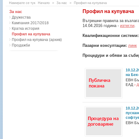
Намирате се тук
Начало
>
За нас
>
Профил на купувача
Профил на купувача
За нас
Дружества
Вътрешни правила за възлага
Кампания 2017/2018
14.04.2016 година -
изтегли
.
Кратка история
Профил на купувача
Квалификационни системи
Профил на купувача (архив)
Продажби
Пазарни консултации:
линк
Процедури и обяви за съби
10.12.
на Бек
ЕВН Бъ
ЕАД
Д
>
10.12.
пускан
софтуе
ЕВН Бъ