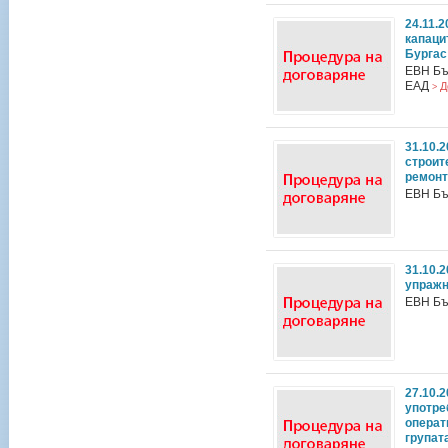
24.11.
капаци
Бургас
ЕВН Бъ
ЕАД
Д
>
31.10.
строит
ремонт
ЕВН Бъ
31.10.
упражн
ЕВН Бъ
27.10.
употре
операт
групат