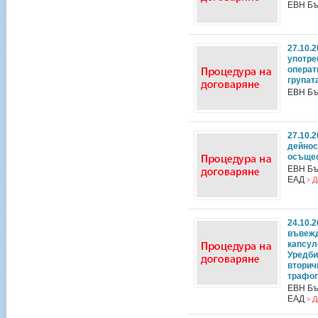
ЕВН Бъ
27.10.
употре
операт
групат
ЕВН Бъ
27.10.
дейнос
осъщес
ЕВН Бъ
ЕАД
Д
>
24.10.
въвежд
капсул
Уредби
вторич
трафоп
ЕВН Бъ
ЕАД
Д
>