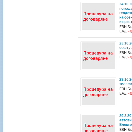
24.10.
по кад
геодез
на обе
и прис
ЕВН Бъ
EАД
Д
>
23.10.
софтуе
ЕВН Бъ
ЕАД
Д
>
23.10.
телефо
ЕВН Бъ
ЕАД
Д
>
29.2.20
автови
Електр
ЕВН Бъ