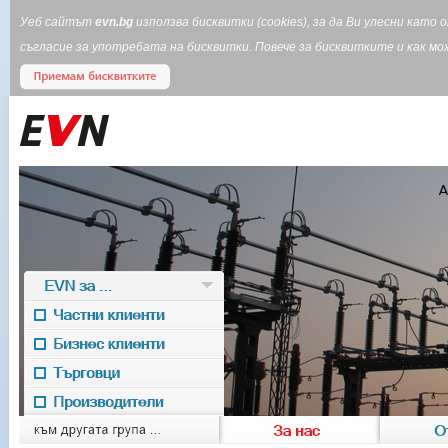
Уеб сайтът
evn.bg
използва бисквитки (cookies), за да Ви улесни кат
съгласие за употребата на бисквитки. Повече за бисквитките и как 
EVN за ...
Частни клиенти
Бизнес клиенти
Търговци
Производители
EVN for
към другата група ...
За нас
О