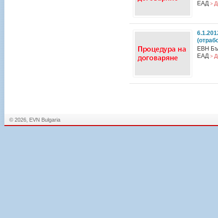
EАД
Д
>
6.1.20
(отраб
ЕВН Бъ
ЕАД
Д
>
© 2026, EVN Bulgaria