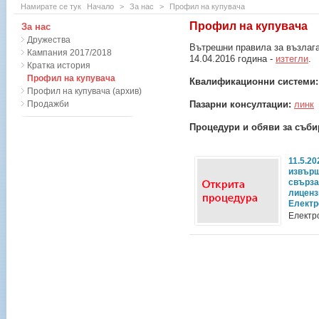
Намирате се тук
Начало
>
За нас
>
Профил на купувача
Профил на купувача
За нас
Дружества
Вътрешни правила за възлага
Кампания 2017/2018
14.04.2016 година -
изтегли
.
Кратка история
Профил на купувача
Квалификационни системи
Профил на купувача (архив)
Продажби
Пазарни консултации:
линк
Процедури и обяви за съби
11.5.2
извърш
свърза
лиценз
Електр
Електр