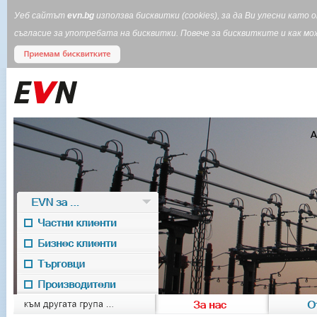
Уеб сайтът
evn.bg
използва бисквитки (cookies), за да Ви улесни кат
съгласие за употребата на бисквитки. Повече за бисквитките и как 
EVN за ...
Частни клиенти
Бизнес клиенти
Търговци
Производители
EVN for
към другата група ...
За нас
О