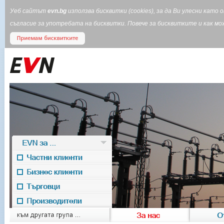
Уеб сайтът
evn.bg
използва бисквитки (cookies), за да Ви улесни кат
съгласие за употребата на бисквитки. Повече за бисквитките и как 
EVN за ...
Частни клиенти
Бизнес клиенти
Търговци
Производители
EVN for
към другата група ...
За нас
О