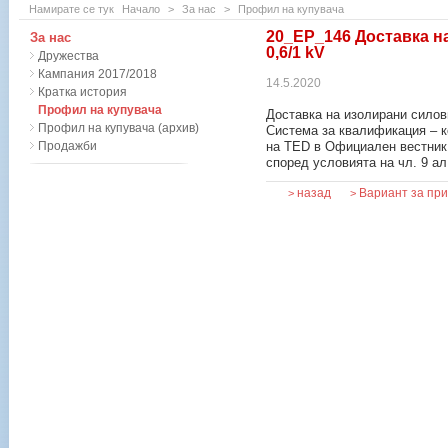
Намирате се тук
Начало
>
За нас
>
Профил на купувача
20_ЕР_146 Доставка н
За нас
0,6/1 kV
Дружества
Кампания 2017/2018
14.5.2020
Кратка история
Профил на купувача
Доставка на изолирани силови
Профил на купувача (архив)
Система за квалификация – 
Продажби
на TED в Официален вестник
според условията на чл. 9 ал
назад
Вариант за пр
>
>