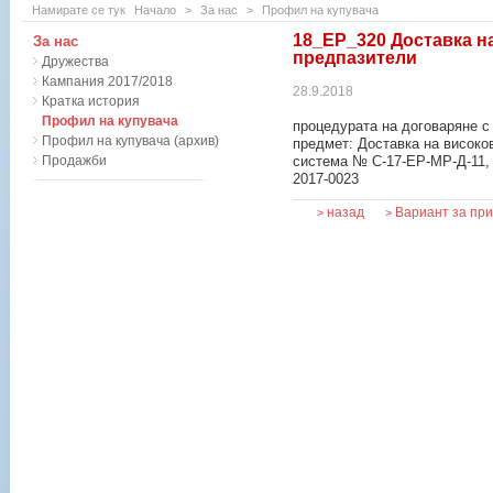
Намирате се тук
Начало
>
За нас
>
Профил на купувача
18_ЕР_320 Доставка н
За нас
предпазители
Дружества
Кампания 2017/2018
28.9.2018
Кратка история
Профил на купувача
процедурата на договаряне с
Профил на купувача (архив)
предмет: Доставка на висок
Продажби
система № С-17-EP-MP-Д-11,
2017-0023
назад
Вариант за пр
>
>