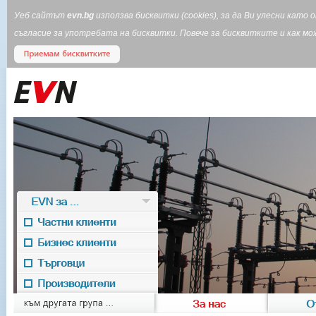
Уеб сайтът
evn.bg
използва бисквитки (cookies), за да Ви улесни кат
съгласие за употребата на бисквитки. Повече за бисквитките и как 
EVN за ...
Частни клиенти
Бизнес клиенти
Търговци
Производители
EVN for
към другата група ...
За нас
О