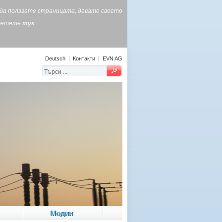
е да ползвате страницата, давате своето
очетете
тук
Deutsch
|
Контакти
|
EVN AG
Медии