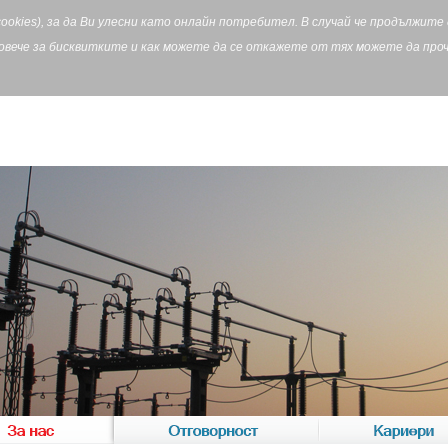
cookies), за да Ви улесни като онлайн потребител. В случай че продължит
Повече за бисквитките и как можете да се откажете от тях можете да пр
За нас
Отговорност
Кариери