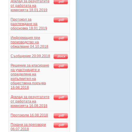
Доклад за резултатите
.pdf
от работата на
комисията 18.01.2019
Протокол за
.pdf
разглеждане на
обосновка 18.01.2019
Информация при
.pdf
производство на
обжалване 04.10.2018
Съобщение 20.09.2018
.docx
Решение за класиране
.pdf
на участниците и
определяне на
изпълнител на
обществена поръчка
16.08.2018
Доклад за резултатите
.pdf
от работата на
комисията 16.08.2018
Протоколи 16.08.2018
.pdf
Покани за преговори
.pdf
06.07.2018