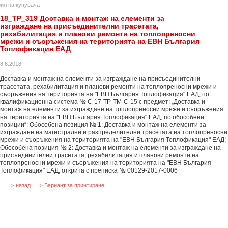
ил на купувача
18_ТР_319 Доставка и монтаж на елементи за
изграждане на присъединителни трасетата,
рехабилитация и планови ремонти на топлопреносни
мрежи и съоръжения на територията на ЕВН България
Топлофикация ЕАД
8.6.2018
Доставка и монтаж на елементи за изграждане на присъединителни
трасетата, рехабилитация и планови ремонти на топлопреносни мрежи и
съоръжения на територията на "ЕВН България Топлофикация" ЕАД, по
квалификационна система № С-17-TP-TM-С-15 с предмет: „Доставка и
монтаж на елементи за изграждане на топлопреносни мрежи и съоръжения
на територията на "ЕВН България Топлофикация" ЕАД, по обособени
позиции“: Обособена позиция № 1: Доставка и монтаж на елементи за
изграждане на магистрални и разпределителни трасетата на топлопреносни
мрежи и съоръжения на територията на "ЕВН България Топлофикация" ЕАД;
Обособена позиция № 2: Доставка и монтаж на елементи за изграждане на
присъединителни трасетата, рехабилитация и планови ремонти на
топлопреносни мрежи и съоръжения на територията на "ЕВН България
Топлофикация" ЕАД, открита с преписка № 00129-2017-0006
назад
Вариант за принтиране
>
>