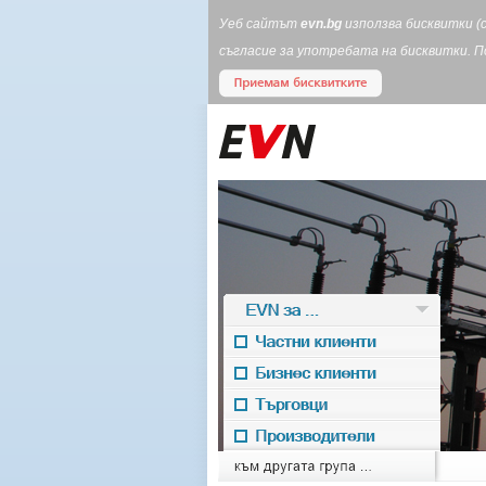
Уеб сайтът
evn.bg
използва бисквитки (
съгласие за употребата на бисквитки. 
EVN за ...
Частни клиенти
Бизнес клиенти
Търговци
Производители
EVN for
към другата група ...