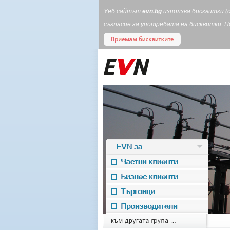
Уеб сайтът
evn.bg
използва бисквитки (
съгласие за употребата на бисквитки. 
EVN за ...
Частни клиенти
Бизнес клиенти
Търговци
Производители
EVN for
към другата група ...