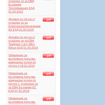
отнасящ се за ЕВН
България
Топлофикация ЕАД
01.04.2019
Договор по об.поз.2
.pdf
отнасящ се за
Електроразпределение
Юг ЕАД 01.04.2019
Договор по об.поз.2
.pdf
отнасящ се за ЕВН
Трейдинг Саут Ийст
Юръп ЕАД 01.04.2019
Обявление за
.pdf
възложена поръчка-
комунални услуги по
об.поз.4 18.02.2019
Обявление за
.pdf
възложена поръчка-
комунални услуги по
об.поз.1, отнасящо се
за ЕВН България ЕС
ЕАД 07.02.2019
Обявление за
.pdf
възложена поръчка-