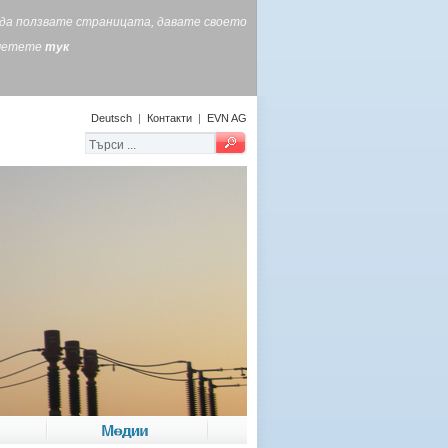
е да ползвате страницата, давате своето
очетете
тук
Deutsch
|
Контакти
|
EVN AG
Медии