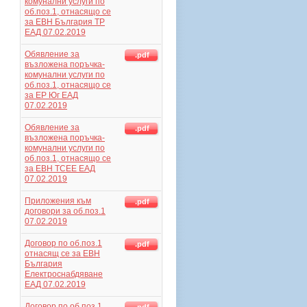
комунални услуги по
об.поз.1, отнасящо се
за ЕВН България ТР
ЕАД 07.02.2019
Обявление за
.pdf
възложена поръчка-
комунални услуги по
об.поз.1, отнасящо се
за ЕР Юг ЕАД
07.02.2019
Обявление за
.pdf
възложена поръчка-
комунални услуги по
об.поз.1, отнасящо се
за ЕВН ТСЕЕ ЕАД
07.02.2019
Приложения към
.pdf
договори за об.поз.1
07.02.2019
Договор по об.поз.1
.pdf
отнасящ се за ЕВН
България
Електроснабдяване
ЕАД 07.02.2019
Договор по об.поз.1