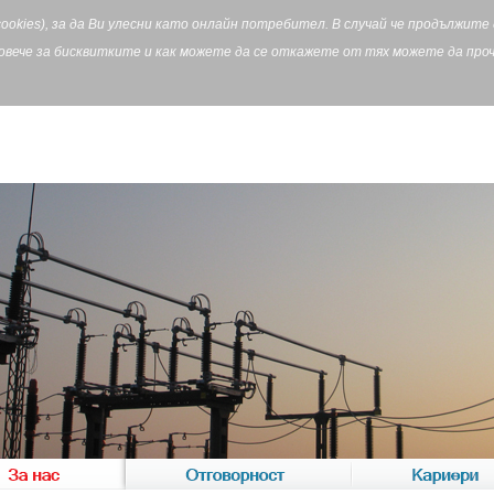
cookies), за да Ви улесни като онлайн потребител. В случай че продължит
Повече за бисквитките и как можете да се откажете от тях можете да пр
За нас
Отговорност
Кариери