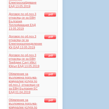
Електроснабдяване
ЕАД 13.05.2019
Договор по об.поз.3
.pdf
отнасящ се за ЕВН
България
Топлофикация ЕАД
13.05.2019
Договор по об.поз.3
.pdf
отнасящ се за
Електроразпределение
Юг ЕАД 13.05.2019
Договор по об.поз.3
.pdf
отнасящ се за ЕВН
Трейдинг Саут Ийст
Юръп ЕАД 13.05.2019
Обявление за
.pdf
възложена поръчка-
комунални услуги по
об.поз.2, отнасящо се
за ЕВН България ЕС
ЕАД 01.04.2019
Обявление за
.pdf
възложена поръчка-
комунални услуги по