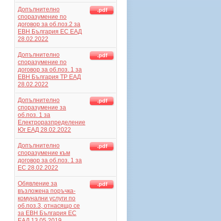
Допълнително
.pdf
споразумение по
договор за об.поз.2 за
ЕВН България ЕС ЕАД
28.02.2022
Допълнително
.pdf
споразумение по
договор за об.поз. 1 за
ЕВН България ТР ЕАД
28.02.2022
Допълнително
.pdf
споразумение за
об.поз. 1 за
Електроразпределение
Юг ЕАД 28.02.2022
Допълнително
.pdf
споразумение към
договор за об.поз. 1 за
ЕС 28.02.2022
Обявление за
.pdf
възложена поръчка-
комунални услуги по
об.поз.3, отнасящо се
за ЕВН България ЕС
ЕАД 13.05.2019