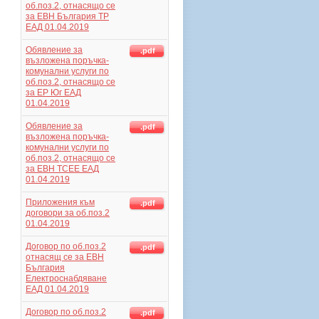
об.поз.2, отнасящо се
за ЕВН България ТР
ЕАД 01.04.2019
Обявление за
.pdf
възложена поръчка-
комунални услуги по
об.поз.2, отнасящо се
за ЕР Юг ЕАД
01.04.2019
Обявление за
.pdf
възложена поръчка-
комунални услуги по
об.поз.2, отнасящо се
за ЕВН ТСЕЕ ЕАД
01.04.2019
Приложения към
.pdf
договори за об.поз.2
01.04.2019
Договор по об.поз.2
.pdf
отнасящ се за ЕВН
България
Електроснабдяване
ЕАД 01.04.2019
Договор по об.поз.2
.pdf