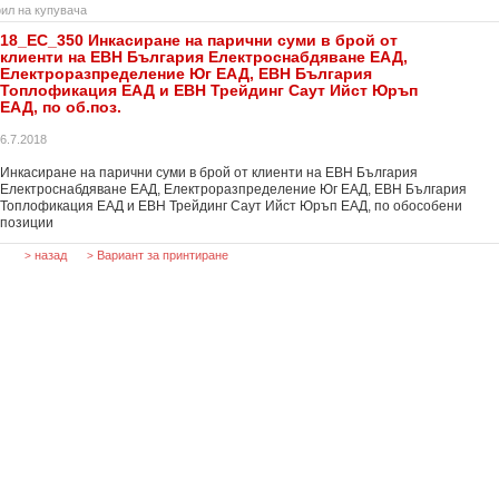
ил на купувача
18_EC_350 Инкасиране на парични суми в брой от
клиенти на ЕВН България Електроснабдяване ЕАД,
Електроразпределение Юг ЕАД, ЕВН България
Топлофикация ЕАД и ЕВН Трейдинг Саут Ийст Юръп
ЕАД, по об.поз.
6.7.2018
Инкасиране на парични суми в брой от клиенти на ЕВН България
Електроснабдяване ЕАД, Електроразпределение Юг ЕАД, ЕВН България
Топлофикация ЕАД и ЕВН Трейдинг Саут Ийст Юръп ЕАД, по обособени
позиции
назад
Вариант за принтиране
>
>