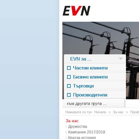
EVN за ...
Частни клиенти
Бизнес клиенти
Търговци
Производители
EVN for
към другата група ...
Намирате се тук
Начало
>
За нас
>
Проф
За нас
Дружества
Кампания 2017/2018
Кратка история