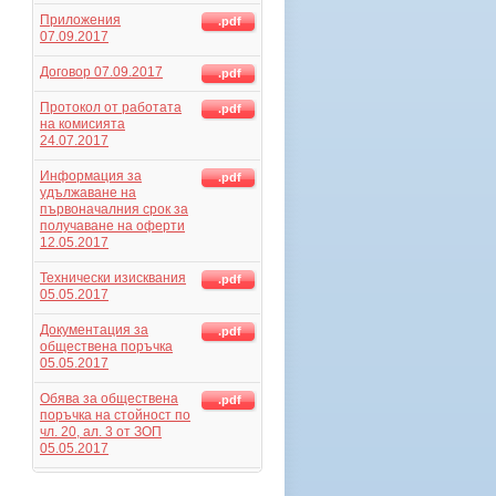
Приложения
.pdf
07.09.2017
Договор 07.09.2017
.pdf
Протокол от работата
.pdf
на комисията
24.07.2017
Информация за
.pdf
удължаване на
първоначалния срок за
получаване на оферти
12.05.2017
Технически изисквания
.pdf
05.05.2017
Документация за
.pdf
обществена поръчка
05.05.2017
Обява за обществена
.pdf
поръчка на стойност по
чл. 20, ал. 3 от ЗОП
05.05.2017