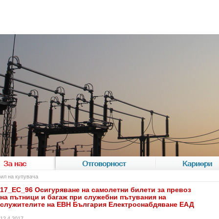
За нас
Отговорност
Кариери
ил на купувача
17_EC_96 Осигуряване на самолетни билети за превоз
на пътници и багаж при служебни пътувания на
служителите на ЕВН България Електроснабдяване ЕАД
12.4.2017