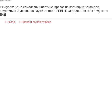
Осигуряване на самолетни билети за превоз на пътници и багаж при
служебни пътувания на служителите на ЕВН България Електроснабдяване
ЕАД
назад
Вариант за принтиране
>
>