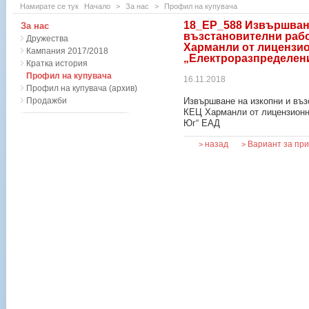
Намирате се тук
Начало
>
За нас
>
Профил на купувача
18_ЕР_588 Извършване
За нас
възстановителни рабо
Дружества
Харманли от лицензио
Кампания 2017/2018
„Електроразпределен
Кратка история
Профил на купувача
16.11.2018
Профил на купувача (архив)
Продажби
Извършване на изкопни и въз
КЕЦ Харманли от лицензионн
Юг“ ЕАД
назад
Вариант за пр
>
>