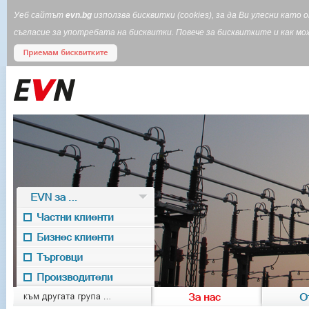
Уеб сайтът
evn.bg
използва бисквитки (cookies), за да Ви улесни кат
съгласие за употребата на бисквитки. Повече за бисквитките и как 
EVN за ...
Частни клиенти
Бизнес клиенти
Търговци
Производители
EVN for
към другата група ...
За нас
О