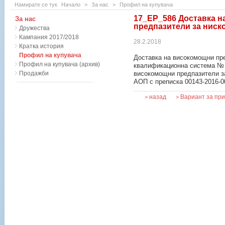
Намирате се тук
Начало
>
За нас
>
Профил на купувача
17_ЕР_586 Доставка 
За нас
предпазители за ниск
Дружества
Кампания 2017/2018
28.2.2018
Кратка история
Профил на купувача
Доставка на високомощни пре
Профил на купувача (архив)
квалификационна система № 
Продажби
високомощни предпазители за
АОП с преписка 00143-2016-0
назад
Вариант за пр
>
>