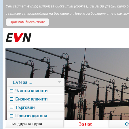
Уеб сайтът
evn.bg
използва бисквитки (cookies), за да Ви улесни кат
съгласие за употребата на бисквитки. Повече за бисквитките и как 
EVN за ...
Частни клиенти
Бизнес клиенти
Търговци
Производители
EVN for
към другата група ...
За нас
О