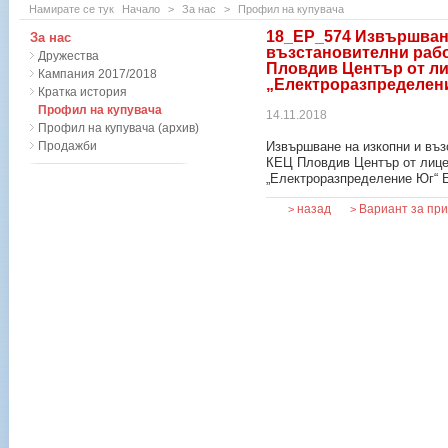
Намирате се тук
Начало
>
За нас
>
Профил на купувача
18_ЕР_574 Извършване
За нас
възстановителни рабо
Дружества
Пловдив Център от ли
Кампания 2017/2018
„Електроразпределен
Кратка история
Профил на купувача
14.11.2018
Профил на купувача (архив)
Продажби
Извършване на изкопни и въз
КЕЦ Пловдив Център от лице
„Електроразпределение Юг“ 
назад
Вариант за пр
>
>