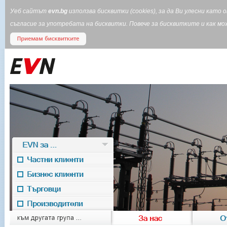
Уеб сайтът
evn.bg
използва бисквитки (cookies), за да Ви улесни кат
съгласие за употребата на бисквитки. Повече за бисквитките и как 
EVN за ...
Частни клиенти
Бизнес клиенти
Търговци
Производители
EVN for
към другата група ...
За нас
О