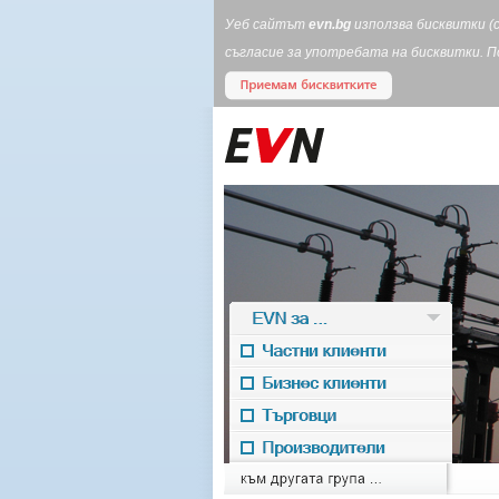
Уеб сайтът
evn.bg
използва бисквитки (
съгласие за употребата на бисквитки. 
EVN за ...
Частни клиенти
Бизнес клиенти
Търговци
Производители
EVN for
към другата група ...