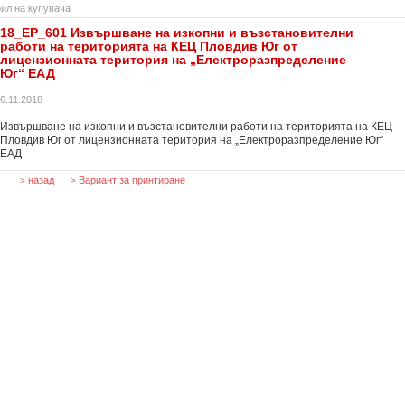
ил на купувача
18_ЕР_601 Извършване на изкопни и възстановителни
работи на територията на КЕЦ Пловдив Юг от
лицензионната територия на „Електроразпределение
Юг“ ЕАД
6.11.2018
Извършване на изкопни и възстановителни работи на територията на КЕЦ
Пловдив Юг от лицензионната територия на „Електроразпределение Юг“
ЕАД
назад
Вариант за принтиране
>
>