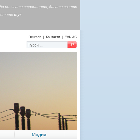
е да ползвате страницата, давате своето
очетете
тук
Deutsch
|
Контакти
|
EVN AG
Медии