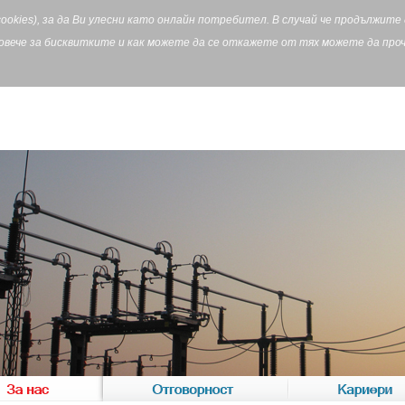
cookies), за да Ви улесни като онлайн потребител. В случай че продължит
Повече за бисквитките и как можете да се откажете от тях можете да пр
За нас
Отговорност
Кариери