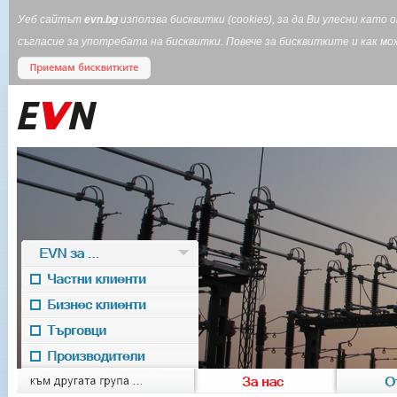
Уеб сайтът
evn.bg
използва бисквитки (cookies), за да Ви улесни кат
съгласие за употребата на бисквитки. Повече за бисквитките и как 
EVN за ...
Частни клиенти
Бизнес клиенти
Търговци
Производители
EVN for
към другата група ...
За нас
О