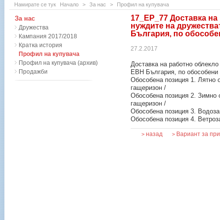
Намирате се тук
Начало
>
За нас
>
Профил на купувача
17_ЕР_77 Доставка на
За нас
нуждите на дружества
Дружества
България, по обособе
Кампания 2017/2018
Кратка история
27.2.2017
Профил на купувача
Профил на купувача (архив)
Доставка на работно облекло
Продажби
ЕВН България, по обособени 
Обособена позиция 1. Лятно о
гащеризон /
Обособена позиция 2. Зимно 
гащеризон /
Обособена позиция 3. Водоза
Обособена позиция 4. Ветроз
назад
Вариант за пр
>
>