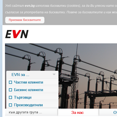
Уеб сайтът
evn.bg
използва бисквитки (cookies), за да Ви улесни кат
съгласие за употребата на бисквитки. Повече за бисквитките и как 
EVN за ...
Частни клиенти
Бизнес клиенти
Търговци
Производители
EVN for
към другата група ...
За нас
О