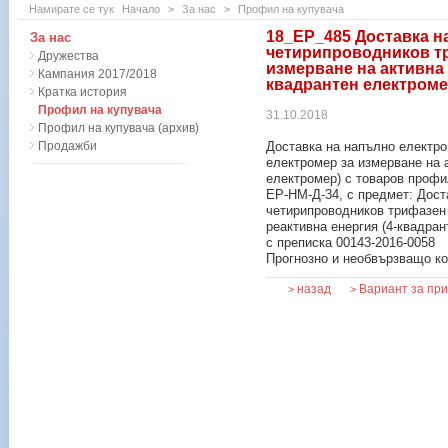
Намирате се тук
Начало
>
За нас
>
Профил на купувача
18_ЕР_485 Доставка н
За нас
четирипроводников т
Дружества
измерване на активна 
Кампания 2017/2018
квадрантен електроме
Кратка история
Профил на купувача
31.10.2018
Профил на купувача (архив)
Продажби
Доставка на напълно електр
електромер за измерване на а
електромер) с товаров профи
EP-HM-Д-34, с предмет: Дост
четирипроводников трифазен 
реактивна енергия (4-квадран
с преписка 00143-2016-0058
Прогнозно и необвързващо ко
назад
Вариант за пр
>
>