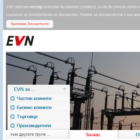
Уеб сайтът
evn.bg
използва бисквитки (cookies), за да Ви улесни кат
съгласие за употребата на бисквитки. Повече за бисквитките и как 
EVN за ...
Частни клиенти
Бизнес клиенти
Търговци
Производители
EVN for
към другата група ...
За нас
О