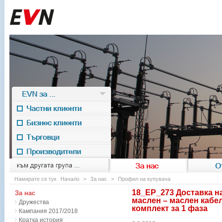
EVN за ...
Частни клиенти
Бизнес клиенти
Търговци
Производители
EVN for
към другата група ...
За нас
О
Намирате се тук
Начало
>
За нас
>
Профил на купувача
18_ЕР_273 Доставка н
За нас
маслен – маслен кабел(
Дружества
комплект за 1 фаза
Кампания 2017/2018
Кратка история