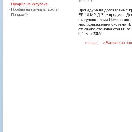
10.4.2018
Профил на купувача
Профил на купувача (архив)
Процедура на договаряне с п
Продажби
ЕР-18-МР-Д-З, с предмет: До
въздушни линии Номинално н
квалификационна система № 
стълбове стоманобетонни за
0,4kV и 20kV
назад
Вариант за пр
>
>