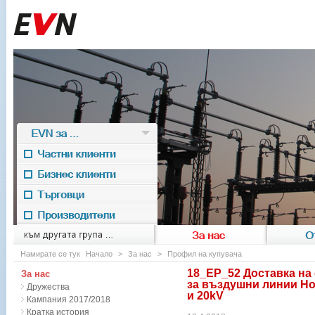
EVN за ...
Частни клиенти
Бизнес клиенти
Търговци
Производители
EVN for
към другата група ...
За нас
О
Намирате се тук
Начало
>
За нас
>
Профил на купувача
18_ЕР_52 Доставка на
За нас
за въздушни линии Н
Дружества
и 20kV
Кампания 2017/2018
Кратка история