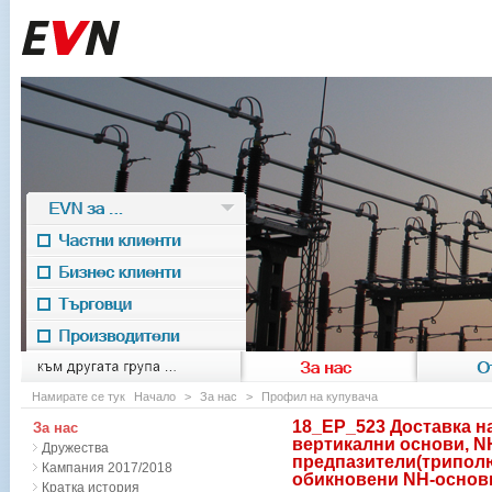
EVN за ...
Частни клиенти
Бизнес клиенти
Търговци
Производители
EVN for
към другата група ...
За нас
О
Намирате се тук
Начало
>
За нас
>
Профил на купувача
18_ЕР_523 Доставка 
За нас
вертикални основи, N
Дружества
предпазители(трипол
Кампания 2017/2018
обикновени NH-основи
Кратка история