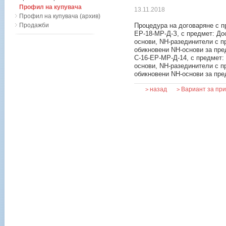
Профил на купувача
13.11.2018
Профил на купувача (архив)
Продажби
Процедура на договаряне с п
ЕР-18-МР-Д-З, с предмет: До
основи, NH-разединители с п
обикновени NH-основи за пр
С-16-ЕР-МР-Д-14, с предмет:
основи, NH-разединители с п
обикновени NH-основи за пре
назад
Вариант за пр
>
>