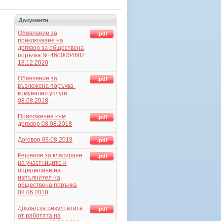
Документи
Обявление за
.pdf
приключване на
договор за обществена
поръчка № 4600004682
18.12.2020
Обявление за
.pdf
възложена поръчка-
комунални услуги
08.08.2018
Приложения към
.pdf
договор 08.08.2018
Договор 08.08.2018
.pdf
Решение за класиране
.pdf
на участниците и
определяне на
изпълнител на
обществена поръчка
08.06.2018
Доклад за резултатите
.pdf
от работата на