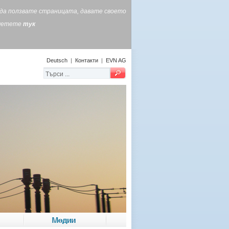
е да ползвате страницата, давате своето
очетете
тук
Deutsch
|
Контакти
|
EVN AG
Медии