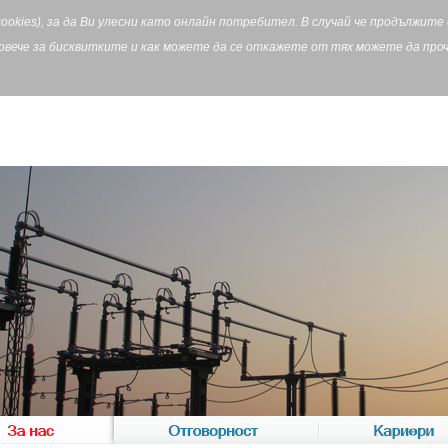
cookies), за да Ви улесни като онлайн потребител. В случай че продължит
Повече за бисквитките и как можете да се откажете от тях можете да пр
За нас
Отговорност
Кариери