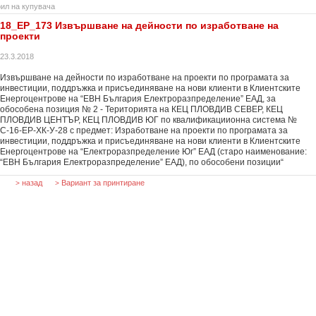
ил на купувача
18_EP_173 Извършване на дейности по изработване на
проекти
23.3.2018
Извършване на дейности по изработване на проекти по програмата за
инвестиции, поддръжка и присъединяване на нови клиенти в Клиентските
Енергоцентрове на “ЕВН България Електроразпределение” EАД, за
обособена позиция № 2 - Територията на КЕЦ ПЛОВДИВ СЕВЕР, КЕЦ
ПЛОВДИВ ЦЕНТЪР, КЕЦ ПЛОВДИВ ЮГ по квалификациионна система №
С-16-ЕР-ХК-У-28 с предмет: Изработване на проекти по програмата за
инвестиции, поддръжка и присъединяване на нови клиенти в Клиентските
Енергоцентрове на “Електроразпределение Юг” EАД (старо наименование:
“ЕВН България Електроразпределение” EАД), по обособени позиции“
назад
Вариант за принтиране
>
>