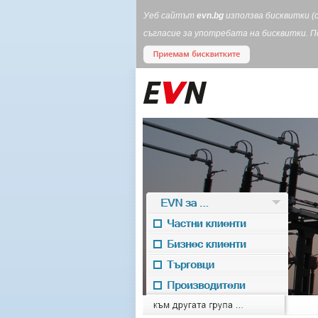
Уеб сайтът
evn.bg
използва бисквитки (
съгласие за употребата на бисквитки. 
EVN за ...
Частни клиенти
Бизнес клиенти
Търговци
Производители
EVN for
към другата група ...