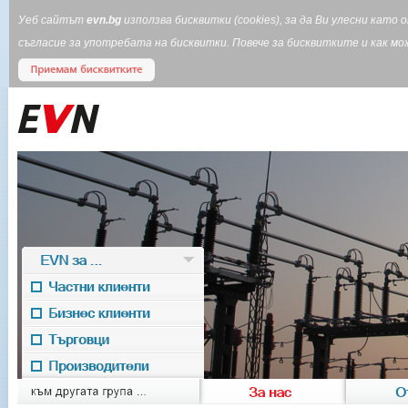
Уеб сайтът
evn.bg
използва бисквитки (cookies), за да Ви улесни кат
съгласие за употребата на бисквитки. Повече за бисквитките и как 
EVN за ...
Частни клиенти
Бизнес клиенти
Търговци
Производители
EVN for
към другата група ...
За нас
О