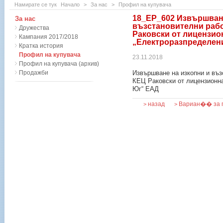
Намирате се тук
Начало
>
За нас
>
Профил на купувача
18_ЕР_602 Извършване
За нас
възстановителни рабо
Дружества
Раковски от лицензио
Кампания 2017/2018
„Електроразпределен
Кратка история
Профил на купувача
23.11.2018
Профил на купувача (архив)
Продажби
Извършване на изкопни и въз
КЕЦ Раковски от лицензионна
Юг“ ЕАД
назад
Вариан�� за 
>
>