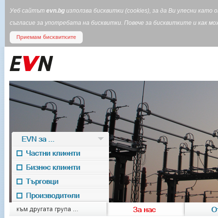
Уеб сайтът
evn.bg
използва бисквитки (cookies), за да Ви улесни кат
съгласие за употребата на бисквитки. Повече за бисквитките и как 
EVN за ...
Частни клиенти
Бизнес клиенти
Търговци
Производители
EVN for
към другата група ...
За нас
О