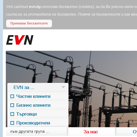
Уеб сайтът
evn.bg
използва бисквитки (cookies), за да Ви улесни кат
съгласие за употребата на бисквитки. Повече за бисквитките и как 
EVN за ...
Частни клиенти
Бизнес клиенти
Търговци
Производители
EVN for
към другата група ...
За нас
О