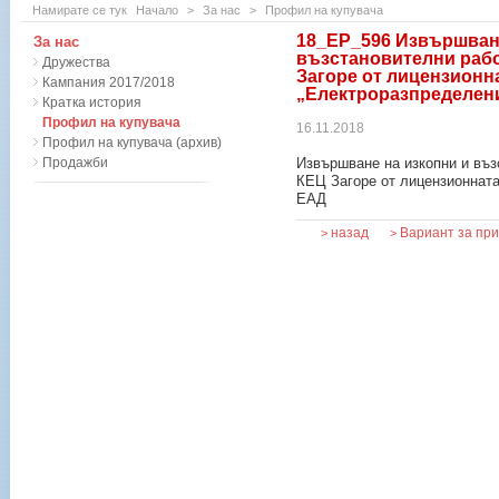
Намирате се тук
Начало
>
За нас
>
Профил на купувача
18_ЕР_596 Извършване
За нас
възстановителни рабо
Дружества
Загоре от лицензионн
Кампания 2017/2018
„Електроразпределен
Кратка история
Профил на купувача
16.11.2018
Профил на купувача (архив)
Продажби
Извършване на изкопни и въз
КЕЦ Загоре от лицензионната
ЕАД
назад
Вариант за пр
>
>