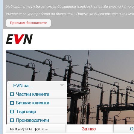
Уеб сайтът
evn.bg
използва бисквитки (cookies), за да Ви улесни кат
съгласие за употребата на бисквитки. Повече за бисквитките и как 
EVN за ...
Частни клиенти
Бизнес клиенти
Търговци
Производители
EVN for
към другата група ...
За нас
О