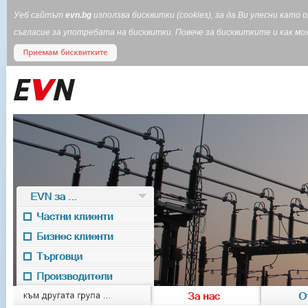
Уеб сайтът
evn.bg
използва бисквитки (cookies), за да Ви улесни кат
съгласие за употребата на бисквитки. Повече за бисквитките и как 
EVN за ...
Частни клиенти
Бизнес клиенти
Търговци
Производители
EVN for
към другата група ...
За нас
О