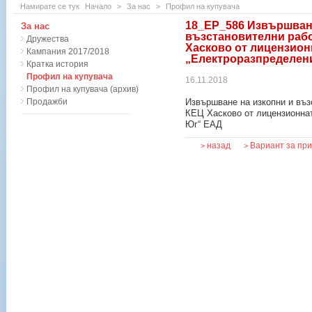
Намирате се тук
Начало
>
За нас
>
Профил на купувача
18_ЕР_586 Извършване
За нас
възстановителни рабо
Дружества
Хасково от лицензион
Кампания 2017/2018
„Електроразпределен
Кратка история
Профил на купувача
16.11.2018
Профил на купувача (архив)
Продажби
Извършване на изкопни и въз
КЕЦ Хасково от лицензионна
Юг“ ЕАД
назад
Вариант за пр
>
>