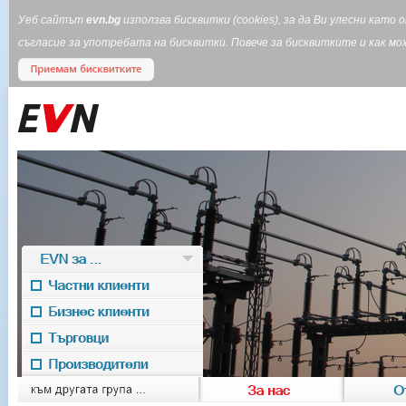
Уеб сайтът
evn.bg
използва бисквитки (cookies), за да Ви улесни кат
съгласие за употребата на бисквитки. Повече за бисквитките и как 
EVN за ...
Частни клиенти
Бизнес клиенти
Търговци
Производители
EVN for
към другата група ...
За нас
О