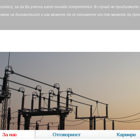
cookies), за да Ви улесни като онлайн потребител. В случай че продължит
Повече за бисквитките и как можете да се откажете от тях можете да пр
За нас
Отговорност
Кариери