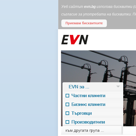
Уеб сайтът
evn.bg
използва бисквитки (
съгласие за употребата на бисквитки. 
EVN за ...
Частни клиенти
Бизнес клиенти
Търговци
Производители
EVN for
към другата група ...