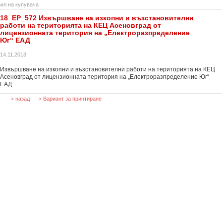
ил на купувача
18_ЕР_572 Извършване на изкопни и възстановителни
работи на територията на КЕЦ Асеновград от
лицензионната територия на „Електроразпределение
Юг“ ЕАД
14.11.2018
Извършване на изкопни и възстановителни работи на територията на КЕЦ
Асеновград от лицензионната територия на „Електроразпределение Юг“
ЕАД
назад
Вариант за принтиране
>
>