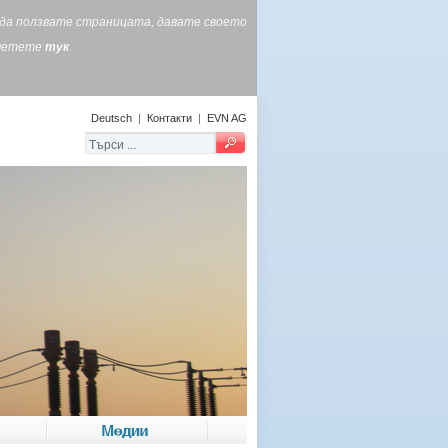
е да ползвате страницата, давате своето
очетете
тук
Deutsch
|
Контакти
|
EVN AG
Медии