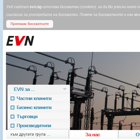
Уеб сайтът
evn.bg
използва бисквитки (cookies), за да Ви улесни кат
съгласие за употребата на бисквитки. Повече за бисквитките и как 
EVN за ...
Частни клиенти
Бизнес клиенти
Търговци
Производители
EVN for
към другата група ...
За нас
О