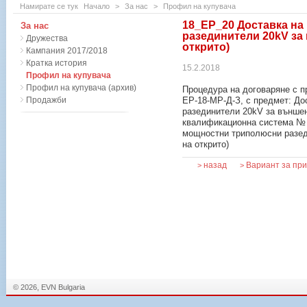
Намирате се тук
Начало
>
За нас
>
Профил на купувача
18_ЕР_20 Доставка н
За нас
разединители 20kV за
Дружества
открито)
Кампания 2017/2018
Кратка история
15.2.2018
Профил на купувача
Профил на купувача (архив)
Процедура на договаряне с п
Продажби
ЕР-18-МР-Д-З, с предмет: Д
разединители 20kV за външен
квалификационна система № 
мощностни триполюсни разед
на открито)
назад
Вариант за пр
>
>
© 2026, EVN Bulgaria