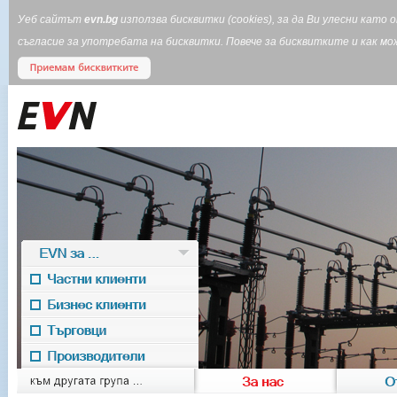
Уеб сайтът
evn.bg
използва бисквитки (cookies), за да Ви улесни кат
съгласие за употребата на бисквитки. Повече за бисквитките и как 
EVN за ...
Частни клиенти
Бизнес клиенти
Търговци
Производители
EVN for
към другата група ...
За нас
О