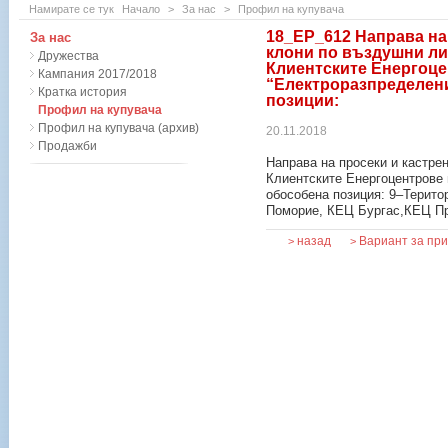
Намирате се тук
Начало
>
За нас
>
Профил на купувача
18_ЕР_612 Направа на 
За нас
клони по въздушни ли
Дружества
Клиентските Енергоце
Кампания 2017/2018
“Електроразпределен
Кратка история
позиции:
Профил на купувача
Профил на купувача (архив)
20.11.2018
Продажби
Направа на просеки и кастре
Клиентските Енергоцентрове 
обособена позиция: 9–Терит
Поморие, КЕЦ Бургас,КЕЦ П
назад
Вариант за пр
>
>