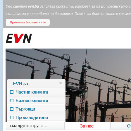
Уеб сайтът
evn.bg
използва бисквитки (cookies), за да Ви улесни кат
съгласие за употребата на бисквитки. Повече за бисквитките и как 
EVN за ...
Частни клиенти
Бизнес клиенти
Търговци
Производители
EVN for
към другата група ...
За нас
О