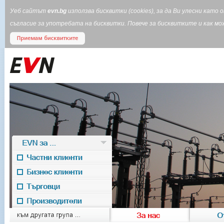
Уеб сайтът
evn.bg
използва бисквитки (cookies), за да Ви улесни кат
съгласие за употребата на бисквитки. Повече за бисквитките и как 
EVN за ...
Частни клиенти
Бизнес клиенти
Търговци
Производители
EVN for
към другата група ...
За нас
О