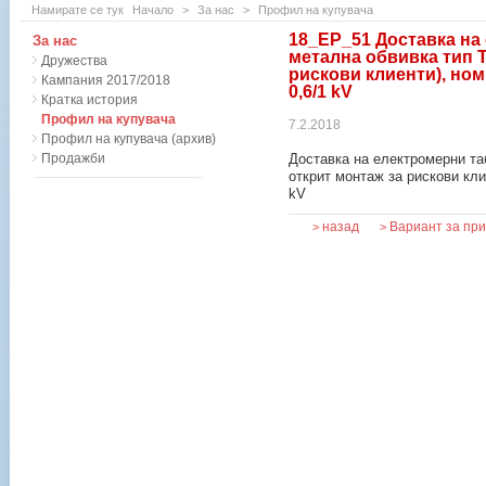
Намирате се тук
Начало
>
За нас
>
Профил на купувача
18_ЕР_51 Доставка на
За нас
метална обвивка тип 
Дружества
рискови клиенти), но
Кампания 2017/2018
0,6/1 kV
Кратка история
Профил на купувача
7.2.2018
Профил на купувача (архив)
Продажби
Доставка на електромерни та
открит монтаж за рискови кли
kV
назад
Вариант за пр
>
>