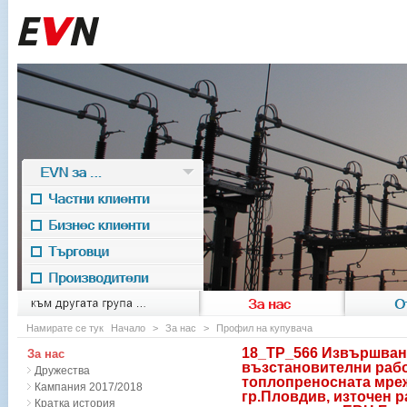
EVN за ...
Частни клиенти
Бизнес клиенти
Търговци
Производители
EVN for
към другата група ...
За нас
О
Намирате се тук
Начало
>
За нас
>
Профил на купувача
18_TP_566 Извършване
За нас
възстановителни рабо
Дружества
топлопреносната мре
Кампания 2017/2018
гр.Пловдив, източен 
Кратка история