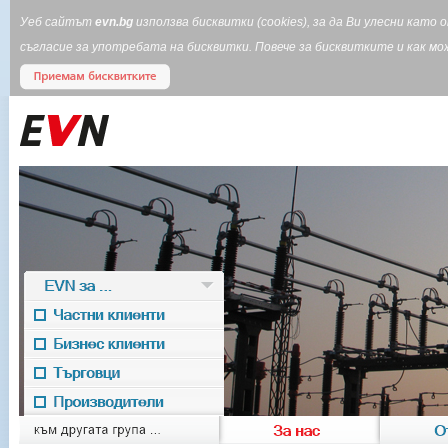
Уеб сайтът
evn.bg
използва бисквитки (cookies), за да Ви улесни кат
съгласие за употребата на бисквитки. Повече за бисквитките и как 
EVN за ...
Частни клиенти
Бизнес клиенти
Търговци
Производители
EVN for
към другата група ...
За нас
О