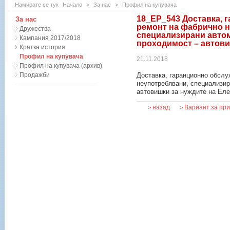
Намирате се тук
Начало
>
За нас
>
Профил на купувача
18_EP_543 Доставка, 
За нас
ремонт на фабрично н
Дружества
специализирани авто
Кампания 2017/2018
проходимост – автов
Кратка история
Профил на купувача
21.11.2018
Профил на купувача (архив)
Продажби
Доставка, гаранционно обслу
неупотребявани, специализир
автовишки за нуждите на Ел
назад
Вариант за пр
>
>