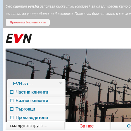
Уеб сайтът
evn.bg
използва бисквитки (cookies), за да Ви улесни кат
съгласие за употребата на бисквитки. Повече за бисквитките и как 
EVN за ...
Частни клиенти
Бизнес клиенти
Търговци
Производители
EVN for
към другата група ...
За нас
О