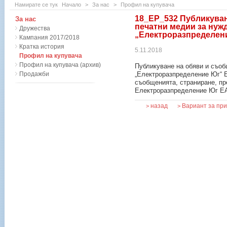
Намирате се тук
Начало
>
За нас
>
Профил на купувача
18_EP_532 Публикуван
За нас
печатни медии за нуж
Дружества
„Електроразпределен
Кампания 2017/2018
Кратка история
5.11.2018
Профил на купувача
Профил на купувача (архив)
Публикуване на обяви и съоб
Продажби
„Електроразпределение Юг“ Е
съобщенията, страниране, пр
Електроразпределение Юг ЕА
назад
Вариант за пр
>
>