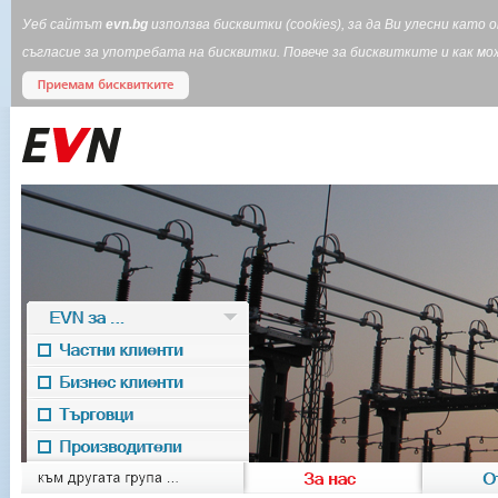
Уеб сайтът
evn.bg
използва бисквитки (cookies), за да Ви улесни кат
съгласие за употребата на бисквитки. Повече за бисквитките и как 
EVN за ...
Частни клиенти
Бизнес клиенти
Търговци
Производители
EVN for
към другата група ...
За нас
О