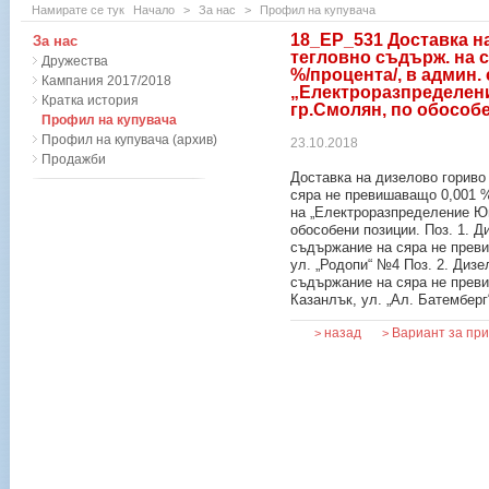
Намирате се тук
Начало
>
За нас
>
Профил на купувача
18_EP_531 Доставка на
За нас
тегловно съдърж. на 
Дружества
%/процента/, в админ.
Кампания 2017/2018
„Електроразпределени
Кратка история
гр.Смолян, по обособе
Профил на купувача
Профил на купувача (архив)
23.10.2018
Продажби
Доставка на дизелово гориво
сяра не превишаващо 0,001 %
на „Електроразпределение Юг 
обособени позиции. Поз. 1. Д
съдържание на сяра не прев
ул. „Родопи“ №4 Поз. 2. Дизе
съдържание на сяра не прев
Казанлък, ул. „Ал. Батембер
назад
Вариант за пр
>
>