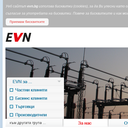
Уеб сайтът
evn.bg
използва бисквитки (cookies), за да Ви улесни кат
съгласие за употребата на бисквитки. Повече за бисквитките и как 
EVN за ...
Частни клиенти
Бизнес клиенти
Търговци
Производители
EVN for
към другата група ...
За нас
О