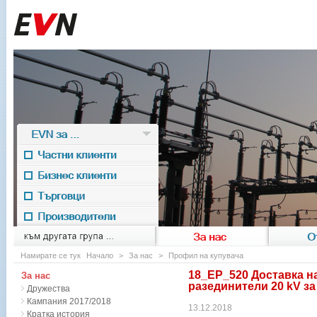
EVN за ...
Частни клиенти
Бизнес клиенти
Търговци
Производители
EVN for
към другата група ...
За нас
О
Намирате се тук
Начало
>
За нас
>
Профил на купувача
18_ЕР_520 Доставка 
За нас
разединители 20 kV за
Дружества
Кампания 2017/2018
13.12.2018
Кратка история