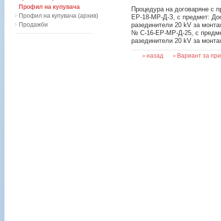
Профил на купувача
Процедура на договаряне с п
Профил на купувача (архив)
ЕР-18-МР-Д-З, с предмет: Д
Продажби
разединители 20 kV за монта
№ С-16-ЕР-МР-Д-25, с предм
разединители 20 kV за монта
назад
Вариант за пр
>
>