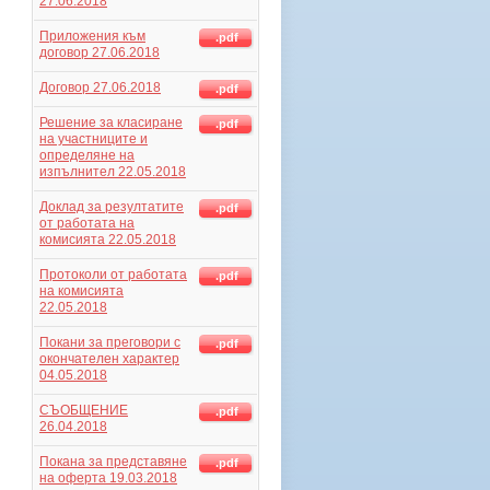
27.06.2018
Приложения към
.pdf
договор 27.06.2018
Договор 27.06.2018
.pdf
Решение за класиране
.pdf
на участниците и
определяне на
изпълнител 22.05.2018
Доклад за резултатите
.pdf
от работата на
комисията 22.05.2018
Протоколи от работата
.pdf
на комисията
22.05.2018
Покани за преговори с
.pdf
окончателен характер
04.05.2018
СЪОБЩЕНИЕ
.pdf
26.04.2018
Покана за представяне
.pdf
на оферта 19.03.2018