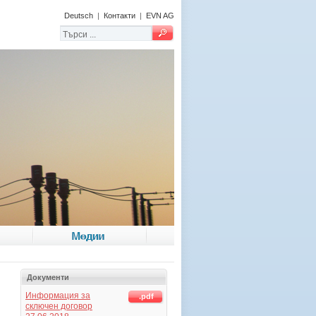
Deutsch
|
Контакти
|
EVN AG
Медии
Документи
Информация за
.pdf
сключен договор