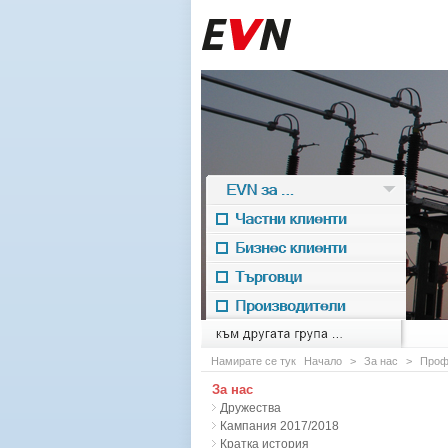
EVN за ...
Частни клиенти
Бизнес клиенти
Търговци
Производители
EVN for
към другата група ...
Намирате се тук
Начало
>
За нас
>
Проф
За нас
Дружества
Кампания 2017/2018
Кратка история