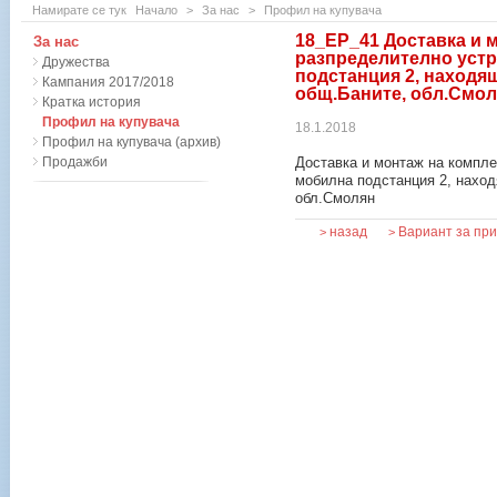
Намирате се тук
Начало
>
За нас
>
Профил на купувача
18_EP_41 Доставка и 
За нас
разпределително устр
Дружества
подстанция 2, находящ
Кампания 2017/2018
общ.Баните, обл.Смо
Кратка история
Профил на купувача
18.1.2018
Профил на купувача (архив)
Продажби
Доставка и монтаж на компле
мобилна подстанция 2, наход
обл.Смолян
назад
Вариант за пр
>
>