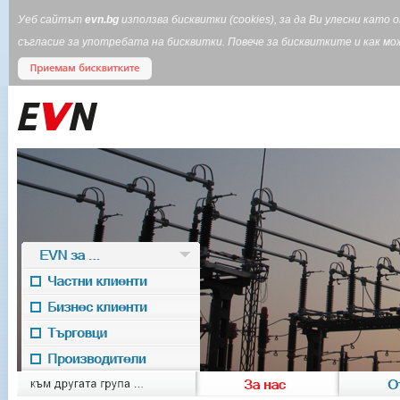
Уеб сайтът
evn.bg
използва бисквитки (cookies), за да Ви улесни кат
съгласие за употребата на бисквитки. Повече за бисквитките и как 
EVN за ...
Частни клиенти
Бизнес клиенти
Търговци
Производители
EVN for
към другата група ...
За нас
О