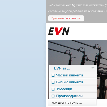
Уеб сайтът
evn.bg
използва бисквитки (
съгласие за употребата на бисквитки. 
EVN за ...
Частни клиенти
Бизнес клиенти
Търговци
Производители
EVN for
към другата група ...