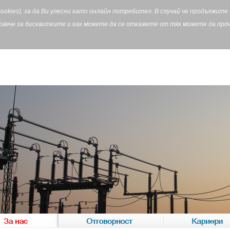
cookies), за да Ви улесни като онлайн потребител. В случай че продължит
Повече за бисквитките и как можете да се откажете от тях можете да пр
За нас
Отговорност
Кариери