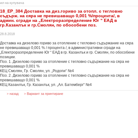
ил на купувача
18_EP_384 Доставка на диз.гориво за отопл. с тегловно
съдърж. на сяра не превишаващо 0,001 %/процента/, в
админ. сгради на „Електроразпределение Юг “ ЕАД в
гр.Казанлък и гр.Смолян, по обособени поз.
28.8.2018
Доставка на дизелово гориво за отопление с тегловно съдържание на сяра
не превишаващо 0,001 % / процента /, в административни сгради на
„Електроразпределение Юг “ ЕАД в гр. Казанлък и гр. Смолян, по обособени
позиции.
Поз. 1. Дизелово гориво за отопление с тегловно съдържание на сяра не
превишаващо 0,001 %
КЕЦ Смолян, Гр. Смолян, ул. „Родопи“ №4
Поз. 2. Дизелово гориво за отопление с тегловно съдържание на сяра не
превишаващо 0,001 %
КЕЦ Казанлък, Гр. Казанлък, ул. „Ал. Батемберг“ №4
назад
Вариант за принтиране
>
>