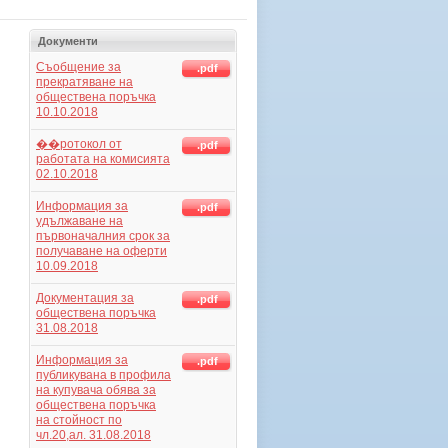
Документи
Съобщение за
.pdf
прекратяване на
обществена поръчка
10.10.2018
��ротокол от
.pdf
работата на комисията
02.10.2018
Информация за
.pdf
удължаване на
първоначалния срок за
получаване на оферти
10.09.2018
Документация за
.pdf
обществена поръчка
31.08.2018
Информация за
.pdf
публикувана в профила
на купувача обява за
обществена поръчка
на стойност по
чл.20,ал. 31.08.2018