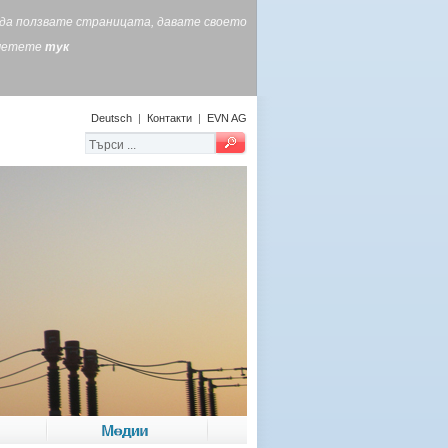
е да ползвате страницата, давате своето
очетете
тук
Deutsch
|
Контакти
|
EVN AG
Медии