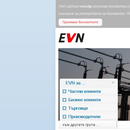
Уеб сайтът
evn.bg
използва бисквитки (
съгласие за употребата на бисквитки. 
EVN за ...
Частни клиенти
Бизнес клиенти
Търговци
Производители
EVN for
към другата група ...