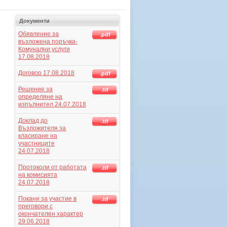
Документи
Обявление за
.pdf
възложена поръчка-
Комунални услуги
17.08.2018
Договор 17.08.2018
.pdf
Решение за
.tif
определяне на
изпълнител 24.07.2018
Доклад до
.tif
Възложителя за
класиране на
участниците
24.07.2018
Протоколи от работата
.tif
на комисията
24.07.2018
Покани за участие в
.tif
преговори с
окончателен характер
29.06.2018