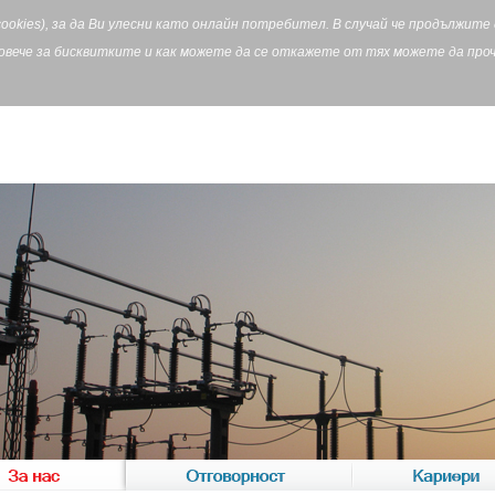
cookies), за да Ви улесни като онлайн потребител. В случай че продължит
Повече за бисквитките и как можете да се откажете от тях можете да пр
За нас
Отговорност
Кариери