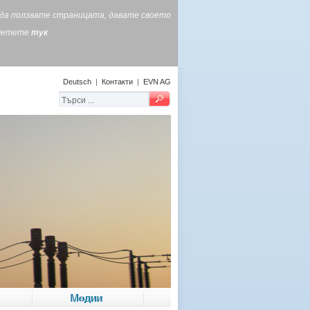
е да ползвате страницата, давате своето
очетете
тук
Deutsch
|
Контакти
|
EVN AG
Медии