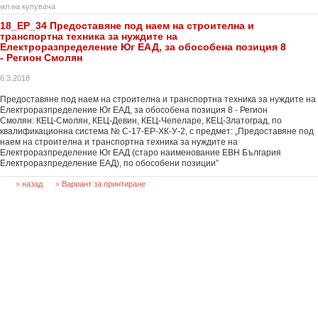
ил на купувача
18_ЕР_34 Предоставяне под наем на строителна и
транспортна техника за нуждите на
Електроразпределение Юг ЕАД, за обособена позиция 8
- Регион Смолян
6.3.2018
Предоставяне под наем на строителна и транспортна техника за нуждите на
Електроразпределение Юг ЕАД, за обособена позиция 8 - Регион
Смолян: КЕЦ-Смолян, КЕЦ-Девин, КЕЦ-Чепеларе, КЕЦ-Златоград, по
квалификационна система № С-17-ЕР-ХК-У-2, с предмет: „Предоставяне под
наем на строителна и транспортна техника за нуждите на
Електроразпределение Юг ЕАД (старо наименование ЕВН България
Електроразпределение ЕАД), по обособени позиции”
назад
Вариант за принтиране
>
>