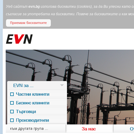
Уеб сайтът
evn.bg
използва бисквитки (cookies), за да Ви улесни кат
съгласие за употребата на бисквитки. Повече за бисквитките и как 
EVN за ...
Частни клиенти
Бизнес клиенти
Търговци
Производители
EVN for
към другата група ...
За нас
О