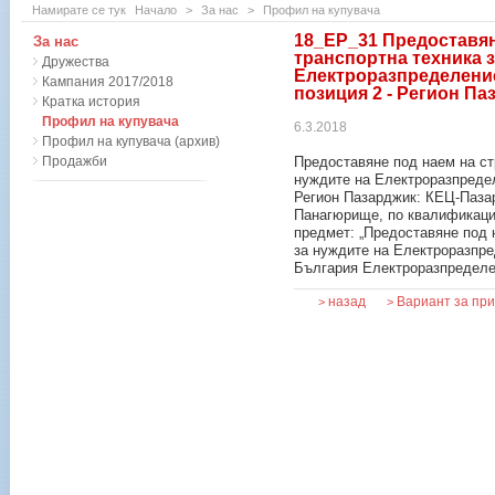
Намирате се тук
Начало
>
За нас
>
Профил на купувача
18_ЕР_31 Предоставян
За нас
транспортна техника з
Дружества
Електроразпределение
Кампания 2017/2018
позиция 2 - Регион Па
Кратка история
Профил на купувача
6.3.2018
Профил на купувача (архив)
Продажби
Предоставяне под наем на ст
нуждите на Електроразпредел
Регион Пазарджик: КЕЦ-Паза
Панагюрище, по квалификаци
предмет: „Предоставяне под 
за нуждите на Електроразпр
България Електроразпределен
назад
Вариант за пр
>
>