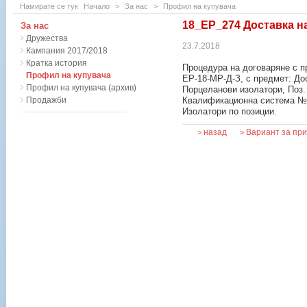
Намирате се тук
Начало
>
За нас
>
Профил на купувача
18_ЕР_274 Доставка н
За нас
Дружества
23.7.2018
Кампания 2017/2018
Кратка история
Процедура на договаряне с п
Профил на купувача
ЕР-18-МР-Д-З, с предмет: Дос
Профил на купувача (архив)
Порцеланови изолатори, Поз. 
Продажби
Квалификационна система № 
Изолатори по позиции.
назад
Вариант за пр
>
>