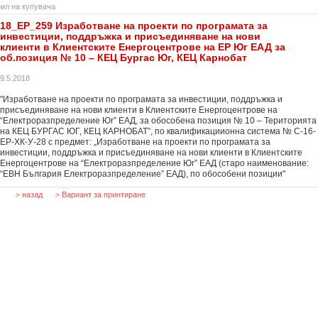
ил на купувача
18_EP_259 Изработване на проекти по програмата за
инвестиции, поддръжка и присъединяване на нови
клиенти в Клиентските Енергоцентрове на EР Юг ЕАД за
об.позиция № 10 – КЕЦ Бургас Юг, КЕЦ Карнобат
9.5.2018
"Изработване на проекти по програмата за инвестиции, поддръжка и
присъединяване на нови клиенти в Клиентските Енергоцентрове на
“Електроразпределение Юг” ЕАД, за обособена позиция № 10 – Територията
на КЕЦ БУРГАС ЮГ, КЕЦ КАРНОБАТ”, по квалификациионна система № С-16-
ЕР-ХК-У-28 с предмет: „Изработване на проекти по програмата за
инвестиции, поддръжка и присъединяване на нови клиенти в Клиентските
Енергоцентрове на “Електроразпределение Юг” EАД (старо наименование:
“ЕВН България Електроразпределение” EАД), по обособени позиции"
назад
Вариант за принтиране
>
>