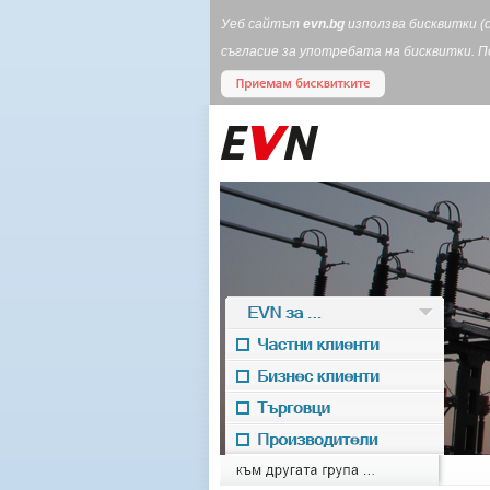
Уеб сайтът
evn.bg
използва бисквитки (
съгласие за употребата на бисквитки. 
EVN за ...
Частни клиенти
Бизнес клиенти
Търговци
Производители
EVN for
към другата група ...