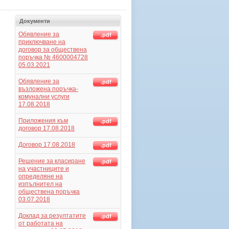
Документи
Обявление за
.pdf
приключване на
договор за обществена
поръчка № 4600004728
05.03.2021
Обявление за
.pdf
възложена поръчка-
комунални услуги
17.08.2018
Приложения към
.pdf
договор 17.08.2018
Договор 17.08.2018
.pdf
Решение за класиране
.pdf
на участниците и
определяне на
изпълнител на
обществена поръчка
03.07.2018
Доклад за резултатите
.pdf
от работата на