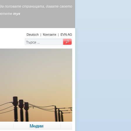
е да ползвате страницата, давате своето
очетете
тук
Deutsch
|
Контакти
|
EVN AG
Медии