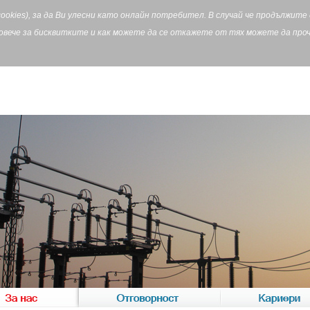
cookies), за да Ви улесни като онлайн потребител. В случай че продължит
Повече за бисквитките и как можете да се откажете от тях можете да пр
За нас
Отговорност
Кариери