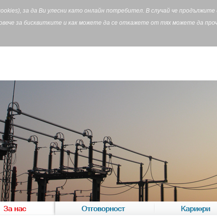
cookies), за да Ви улесни като онлайн потребител. В случай че продължит
Повече за бисквитките и как можете да се откажете от тях можете да пр
За нас
Отговорност
Кариери