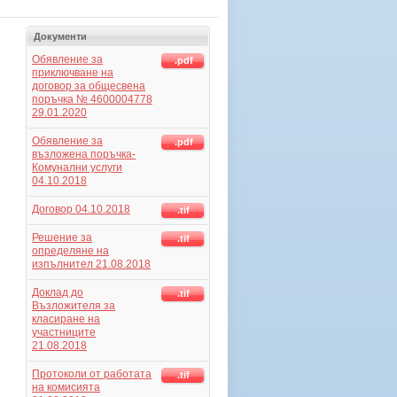
Документи
Обявление за
.pdf
приключване на
договор за общесвена
поръчка № 4600004778
29.01.2020
Обявление за
.pdf
възложена поръчка-
Комунални услуги
04.10.2018
Договор 04.10.2018
.tif
Решение за
.tif
определяне на
изпълнител 21.08.2018
Доклад до
.tif
Възложителя за
класиране на
участниците
21.08.2018
Протоколи от работата
.tif
на комисията