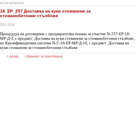
ил на купувача
18_ЕР_257 Доставка на куки стоманени за
стоманобетонни стълбове
29.6.2018
Процедура на договаряне с предварителна покана за участие № 257-ЕР-18-
МР-Д-З, с предмет: Доставка на куки стоманени за стоманобетонни стълбове,
по Квалификационна система № C-16-ЕР-MР-Д-10, с предмет: Доставка на
куки стоманени за стоманобетонни стълбове
назад
Вариант за принтиране
>
>