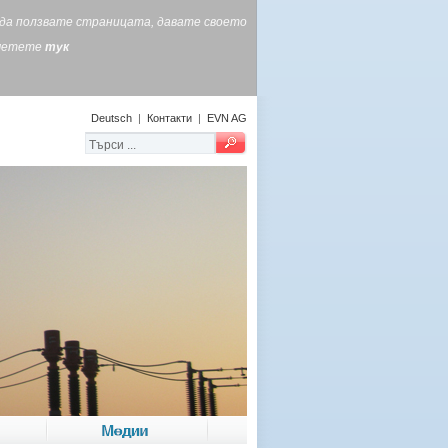
е да ползвате страницата, давате своето
очетете
тук
Deutsch
|
Контакти
|
EVN AG
Медии