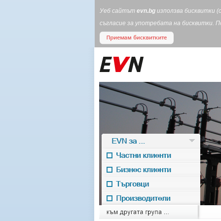
Уеб сайтът
evn.bg
използва бисквитки (
съгласие за употребата на бисквитки. 
EVN за ...
Частни клиенти
Бизнес клиенти
Търговци
Производители
EVN for
към другата група ...