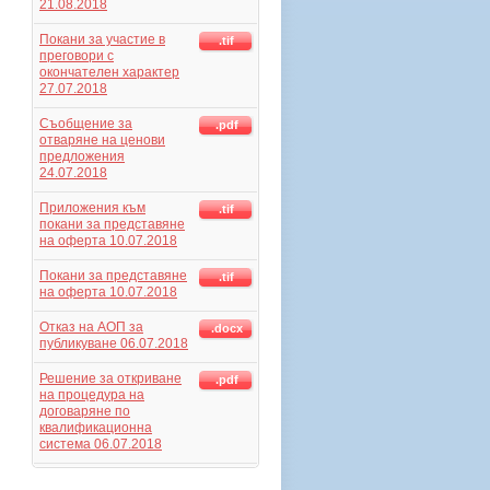
21.08.2018
Покани за участие в
.tif
преговори с
окончателен характер
27.07.2018
Съобщение за
.pdf
отваряне на ценови
предложения
24.07.2018
Приложения към
.tif
покани за представяне
на оферта 10.07.2018
Покани за представяне
.tif
на оферта 10.07.2018
Отказ на АОП за
.docx
публикуване 06.07.2018
Решение за откриване
.pdf
на процедура на
договаряне по
квалификационна
система 06.07.2018