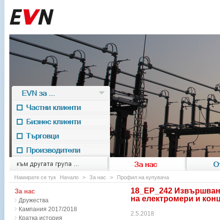
EVN за ...
Частни клиенти
Бизнес клиенти
Търговци
Производители
EVN for
към другата група ...
За нас
О
Намирате се тук
Начало
>
За нас
>
Профил на купувача
18_EP_242 Извършване
За нас
на електромери и кон
Дружества
Кампания 2017/2018
2.5.2018
Кратка история