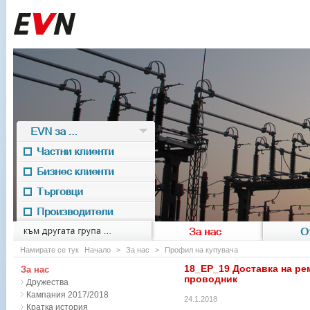
EVN за ...
Частни клиенти
Бизнес клиенти
Търговци
Производители
EVN for
към другата група ...
За нас
О
Намирате се тук
Начало
>
За нас
>
Профил на купувача
18_EP_19 Доставка на ре
За нас
проводник
Дружества
Кампания 2017/2018
24.1.2018
Кратка история