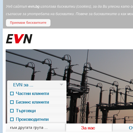
Уеб сайтът
evn.bg
използва бисквитки (cookies), за да Ви улесни кат
съгласие за употребата на бисквитки. Повече за бисквитките и как 
EVN за ...
Частни клиенти
Бизнес клиенти
Търговци
Производители
EVN for
към другата група ...
За нас
О